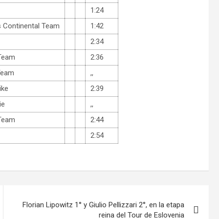
1:24
s Continental Team
1:42
2:34
 Team
2:36
Team
,,
ike
2:39
ie
,,
 Team
2:44
2:54
Florian Lipowitz 1° y Giulio Pellizzari 2°, en la etapa
reina del Tour de Eslovenia