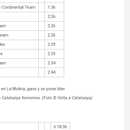
s Continental Team
1:36
2:26
eam
2:26
Team
2:26
ike
2:29
ie
2:29
eam
2:34
2:44
 a Catalunya femenina. (Foto © Volta a Catalunya)
6:18:36