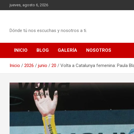
Saltar
jueves, agosto 6, 2026
al
contenido
Dónde tú nos escuchas y nosotros a ti.
INICIO
BLOG
GALERÍA
NOSOTROS
Inicio
2026
junio
20
Volta a Catalunya femenina: Paula Bla