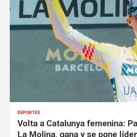
DEPORTES
Volta a Catalunya femenina: Pa
La Molina, gana y se pone líder