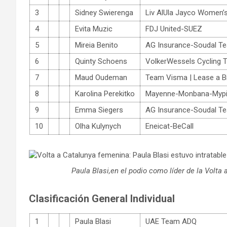
3
Sidney Swierenga
Liv AlUla Jayco Women’
4
Evita Muzic
FDJ United-SUEZ
5
Mireia Benito
AG Insurance-Soudal T
6
Quinty Schoens
VolkerWessels Cycling 
7
Maud Oudeman
Team Visma | Lease a B
8
Karolina Perekitko
Mayenne-Monbana-Myp
9
Emma Siegers
AG Insurance-Soudal T
10
Olha Kulynych
Eneicat-BeCall
Paula Blasi,en el podio como líder de la Volta
Clasificación General Individual
1
Paula Blasi
UAE Team ADQ