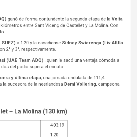
ADQ)
ganó de forma contundente la segunda etapa de la
Volta
kilómetros entre Sant Vicenç de Castellet y La Molina. Con
to.
– SUEZ)
a 1:20 y la canadiense
Sidney Swierenga (Liv AlUla
on 2° y 3°, respectivamente.
lasi (UAE Team ADQ)
, quien le sacó una ventaja cómoda a
 dos del podio supera el minuto.
rcera y última etapa
, una jornada ondulada de 111,4
a la sucesora de la neerlandesa
Demi Vollering
, campeona
let – La Molina (130 km)
4:03:19
1:20