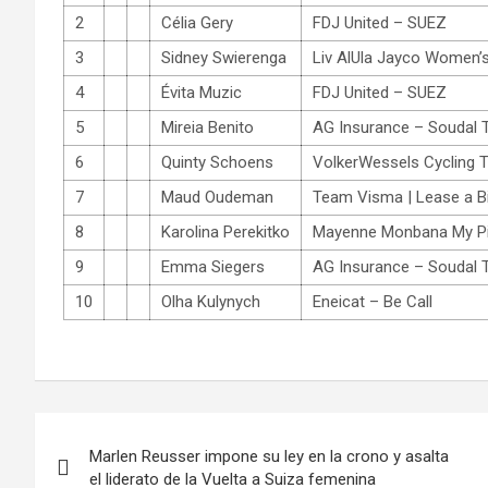
2
Célia Gery
FDJ United – SUEZ
3
Sidney Swierenga
Liv AlUla Jayco Women’
4
Évita Muzic
FDJ United – SUEZ
5
Mireia Benito
AG Insurance – Soudal
6
Quinty Schoens
VolkerWessels Cycling 
7
Maud Oudeman
Team Visma | Lease a B
8
Karolina Perekitko
Mayenne Monbana My P
9
Emma Siegers
AG Insurance – Soudal
10
Olha Kulynych
Eneicat – Be Call
Navegación
Marlen Reusser impone su ley en la crono y asalta
de
el liderato de la Vuelta a Suiza femenina