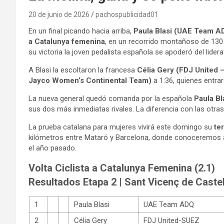
20 de junio de 2026
pachospublicidad01
En un final picando hacia arriba,
Paula Blasi (UAE Team 
a Catalunya femenina
, en un recorrido montañoso de 130 
su victoria la joven pedalista española se apoderó del lidera
A Blasi la escoltaron la francesa
Célia Gery (FDJ United 
Jayco Women’s Continental Team)
a 1:36, quienes entrar
La nueva general quedó comanda por la española
Paula B
sus dos más inmediatas rivales. La diferencia con las otras
La prueba catalana para mujeres vivirá este domingo su
te
kilómetros entre Mataró y Barcelona, donde conoceremos 
el año pasado.
Volta Ciclista a Catalunya Femenina (2.1)
Resultados Etapa 2 | Sant Vicenç de Castel
1
Paula Blasi
UAE Team ADQ
2
Célia Gery
FDJ United-SUEZ