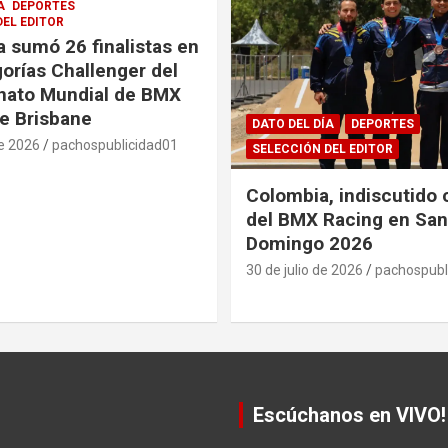
A
DEPORTES
DEL EDITOR
 sumó 26 finalistas en
gorías Challenger del
ato Mundial de BMX
e Brisbane
DATO DEL DÍA
DEPORTES
de 2026
pachospublicidad01
SELECCIÓN DEL EDITOR
Colombia, indiscutido
del BMX Racing en San
Domingo 2026
30 de julio de 2026
pachospubl
Escúchanos en VIVO!