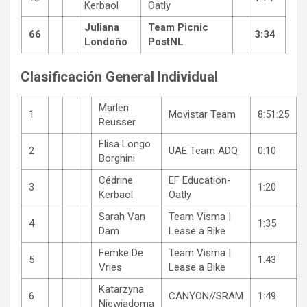
Kerbaol
Oatly
Juliana
Team Picnic
66
3:34
Londoño
PostNL
Clasificación General Individual
Marlen
1
Movistar Team
8:51:25
Reusser
Elisa Longo
2
UAE Team ADQ
0:10
Borghini
Cédrine
EF Education-
3
1:20
Kerbaol
Oatly
Sarah Van
Team Visma |
4
1:35
Dam
Lease a Bike
Femke De
Team Visma |
5
1:43
Vries
Lease a Bike
Katarzyna
6
CANYON//SRAM
1:49
Niewiadoma