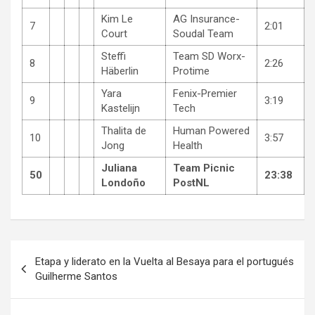
Kim Le
AG Insurance-
7
2:01
Court
Soudal Team
Steffi
Team SD Worx-
8
2:26
Häberlin
Protime
Yara
Fenix-Premier
9
3:19
Kastelijn
Tech
Thalita de
Human Powered
10
3:57
Jong
Health
Juliana
Team Picnic
50
23:38
Londoño
PostNL
Navegación
Etapa y liderato en la Vuelta al Besaya para el portugués
de
Guilherme Santos
entradas