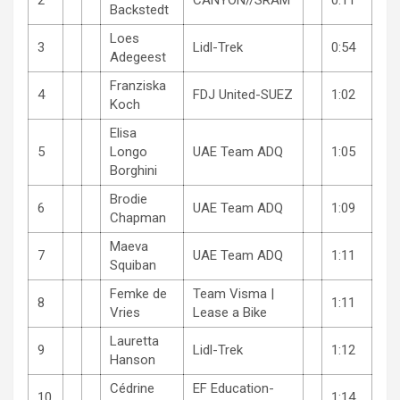
2
CANYON//SRAM
0:11
Backstedt
Loes
3
Lidl-Trek
0:54
Adegeest
Franziska
4
FDJ United-SUEZ
1:02
Koch
Elisa
5
Longo
UAE Team ADQ
1:05
Borghini
Brodie
6
UAE Team ADQ
1:09
Chapman
Maeva
7
UAE Team ADQ
1:11
Squiban
Femke de
Team Visma |
8
1:11
Vries
Lease a Bike
Lauretta
9
Lidl-Trek
1:12
Hanson
Cédrine
EF Education-
10
1:14