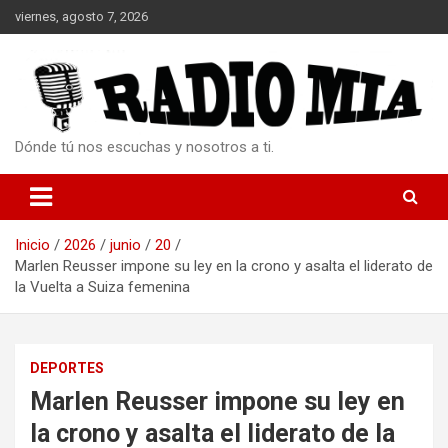
Saltar
viernes, agosto 7, 2026
al
contenido
Dónde tú nos escuchas y nosotros a ti.
Inicio
2026
junio
20
Marlen Reusser impone su ley en la crono y asalta el liderato de
la Vuelta a Suiza femenina
DEPORTES
Marlen Reusser impone su ley en
la crono y asalta el liderato de la