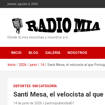
Saltar
jueves, agosto 6, 2026
al
contenido
Dónde tú nos escuchas y nosotros a ti.
INICIO
BLOG
GALERÍA
NOSOTROS
Inicio
2026
junio
14
Santi Mesa, el velocista al que Portu
DEPORTES
SIN CATEGORÍA
Santi Mesa, el velocista al qu
14 de junio de 2026
pachospublicidad01