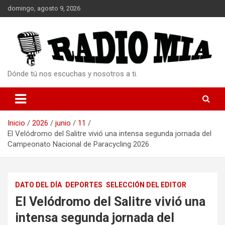
Saltar
domingo, agosto 9, 2026
al
contenido
Dónde tú nos escuchas y nosotros a ti.
Inicio
2026
junio
11
El Velódromo del Salitre vivió una intensa segunda jornada del
Campeonato Nacional de Paracycling 2026
DATO DEL DÍA
DEPORTES
SELECCIÓN DEL EDITOR
El Velódromo del Salitre vivió una
intensa segunda jornada del