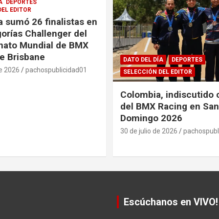
A
DEPORTES
DEL EDITOR
 sumó 26 finalistas en
gorías Challenger del
ato Mundial de BMX
e Brisbane
DATO DEL DÍA
DEPORTES
de 2026
pachospublicidad01
SELECCIÓN DEL EDITOR
Colombia, indiscutido
del BMX Racing en San
Domingo 2026
30 de julio de 2026
pachospubl
Escúchanos en VIVO!