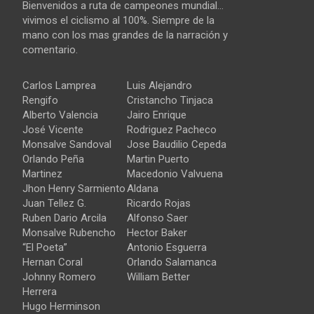
Bienvenidos a ruta de campeones mundial…
vivimos el ciclismo al 100%. Siempre de la
mano con los mas grandes de la narración y
comentario.
Carlos Lamprea
Luis Alejandro
Rengifo
Cristancho Tinjaca
Alberto Valencia
Jairo Enrique
José Vicente
Rodriguez Pacheco
Monsalve Sandoval
Jose Baudilio Cepeda
Orlando Peña
Martin Puerto
Martinez
Macedonio Valvuena
Jhon Henry Sarmiento
Aldana
Juan Tellez G.
Ricardo Rojas
Ruben Dario Arcila
Alfonso Saer
Monsalve Rubencho
Hector Baker
“El Poeta”
Antonio Esguerra
Hernan Coral
Orlando Salamanca
Johnny Romero
William Better
Herrera
Hugo Herminson