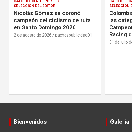
DATO DEL DÍA
DEPORTES
DATO DEL DÍ
SELECCIÓN DEL EDITOR
SELECCIÓN 
Nicolás Gómez se coronó
Colombia
campeón del ciclismo de ruta
las cate
en Santo Domingo 2026
Campeon
Racing d
2 de agosto de 2026
pachospublicidad01
31 de julio 
Bienvenidos
Galería