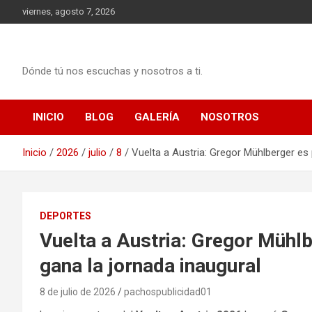
Saltar
viernes, agosto 7, 2026
al
contenido
Dónde tú nos escuchas y nosotros a ti.
INICIO
BLOG
GALERÍA
NOSOTROS
Inicio
2026
julio
8
Vuelta a Austria: Gregor Mühlberger es p
DEPORTES
Vuelta a Austria: Gregor Mühlbe
gana la jornada inaugural
8 de julio de 2026
pachospublicidad01