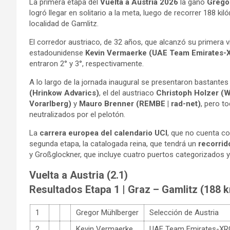
La primera etapa del
Vuelta a Austria 2026
la ganó
Grego
logró llegar en solitario a la meta, luego de recorrer 188 kiló
localidad de Gamlitz.
El corredor austriaco, de 32 años, que alcanzó su primera 
estadounidense
Kevin Vermaerke (UAE Team Emirates
entraron 2° y 3°, respectivamente.
A lo largo de la jornada inaugural se presentaron bastant
(Hrinkow Advarics)
, el del austriaco
Christoph Holzer (
Vorarlberg)
y
Mauro Brenner (REMBE | rad-net)
, pero t
neutralizados por el pelotón.
La
carrera europea del calendario UCI
, que no cuenta co
segunda etapa, la catalogada reina, que tendrá un
recorrid
y Großglockner, que incluye cuatro puertos categorizados y u
Vuelta a Austria (2.1)
Resultados Etapa 1 | Graz – Gamlitz (188 
1
Gregor Mühlberger
Selección de Austria
2
Kevin Vermaerke
UAE Team Emirates-XR