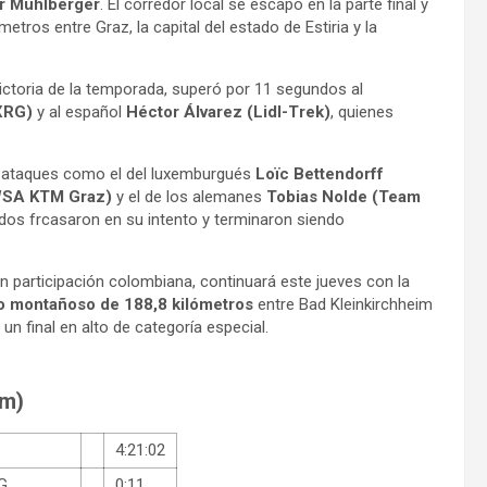
r Mühlberger
. El corredor local se escapó en la parte final y
metros entre Graz, la capital del estado de Estiria y la
victoria de la temporada, superó por 11 segundos al
-XRG)
y al español
Héctor Álvarez (Lidl-Trek)
, quienes
es ataques como el del luxemburgués
Loïc Bettendorff
WSA KTM Graz)
y el de los alemanes
Tobias Nolde (Team
odos frcasaron en su intento y terminaron siendo
n participación colombiana, continuará este jueves con la
o montañoso de 188,8 kilómetros
entre Bad Kleinkirchheim
n final en alto de categoría especial.
km)
4:21:02
G
0:11