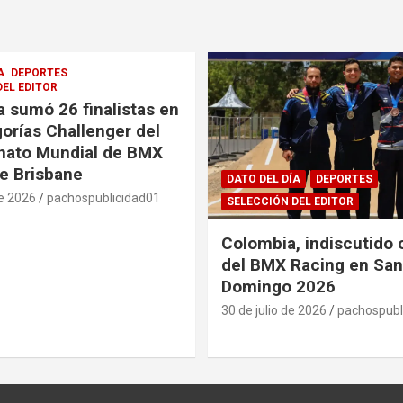
A
DEPORTES
DEL EDITOR
 sumó 26 finalistas en
gorías Challenger del
ato Mundial de BMX
e Brisbane
DATO DEL DÍA
DEPORTES
de 2026
pachospublicidad01
SELECCIÓN DEL EDITOR
Colombia, indiscutido
del BMX Racing en San
Domingo 2026
30 de julio de 2026
pachospubl