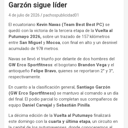
Garzón sigue líder
4 de julio de 2026
pachospublicidad01
El ecuatoriano
Kevin Navas
(Team Best Best PC)
se
quedó con la victoria de la tercera etapa de la
Vuelta al
Putumayo 2026,
sobre un trazado de 157 kilómetros
entre
San Miguel
y
Mocoa
, con final en alto y un desnivel
acumulado de 978 metros.
Navas se llevó el triunfo por delante de dos hombres del
GW Erco Sportfitness
:
el bogotano
Brandon Vega
y el
antioqueño
Felipe Bravo
, quienes se reportaron 2° y 3°,
respectivamente.
En cuanto a la clasificación general,
Santiago Garzón
(GW Erco Sportfitness)
se mantuvo al comando a un día
del final. El podio parcial lo completan sus compañeros de
equipo
Daniel Carvajal
y
Sebastián Pinilla
.
La décima edición de la
Vuelta al Putumayo
finalizará
este domingo con la
cuarta y última etapa
, un circuito en
la capital de los putumayenses, donde conoceremos al