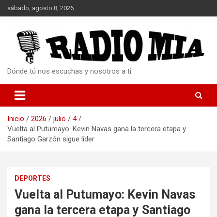
Saltar
sábado, agosto 8, 2026
al
contenido
Dónde tú nos escuchas y nosotros a ti.
Inicio
2026
julio
4
Vuelta al Putumayo: Kevin Navas gana la tercera etapa y
Santiago Garzón sigue líder
DEPORTES
Vuelta al Putumayo: Kevin Navas
gana la tercera etapa y Santiago