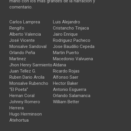
mano con los mas grandes de la narración y
comentario.
Carlos Lamprea
Luis Alejandro
Rengifo
Cristancho Tinjaca
Alberto Valencia
Jairo Enrique
José Vicente
Rodriguez Pacheco
Monsalve Sandoval
Jose Baudilio Cepeda
Orlando Peña
Martin Puerto
Martinez
Macedonio Valvuena
Jhon Henry Sarmiento
Aldana
Juan Tellez G.
Ricardo Rojas
Ruben Dario Arcila
Alfonso Saer
Monsalve Rubencho
Hector Baker
“El Poeta”
Antonio Esguerra
Hernan Coral
Orlando Salamanca
Johnny Romero
William Better
Herrera
Hugo Herminson
Atehortua