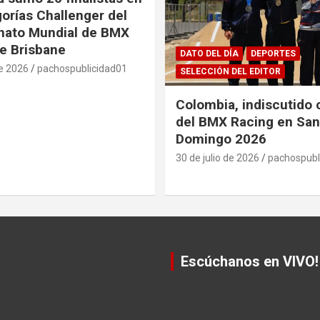
gorías Challenger del
ato Mundial de BMX
e Brisbane
DATO DEL DÍA
DEPORTES
de 2026
pachospublicidad01
SELECCIÓN DEL EDITOR
Colombia, indiscutido
del BMX Racing en San
Domingo 2026
30 de julio de 2026
pachospubl
Escúchanos en VIVO!