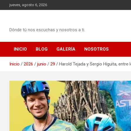
Saltar
jueves, agosto 6, 2026
al
contenido
Dónde tú nos escuchas y nosotros a ti.
INICIO
BLOG
GALERÍA
NOSOTROS
Inicio
2026
junio
29
Harold Tejada y Sergio Higuita, entre