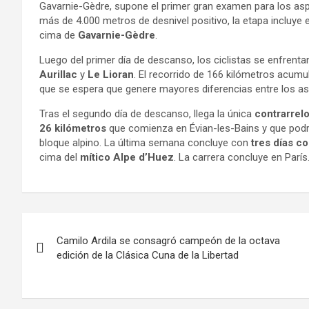
Gavarnie-Gèdre, supone el primer gran examen para los aspir
más de 4.000 metros de desnivel positivo, la etapa incluye
cima de
Gavarnie-Gèdre
.
Luego del primer día de descanso, los ciclistas se enfrenta
Aurillac
y
Le Lioran
. El recorrido de 166 kilómetros acumu
que se espera que genere mayores diferencias entre los aspi
Tras el segundo día de descanso, llega la única
contrarrelo
26 kilómetros
que comienza en Évian-les-Bains y que podría
bloque alpino. La última semana concluye con
tres días c
cima del
mítico Alpe d’Huez
. La carrera concluye en París
Navegación
Camilo Ardila se consagró campeón de la octava
de
edición de la Clásica Cuna de la Libertad
entradas