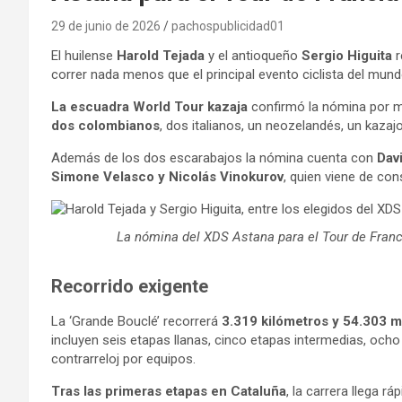
29 de junio de 2026
pachospublicidad01
El huilense
Harold Tejada
y el antioqueño
Sergio Higuita
r
correr nada menos que el principal evento ciclista del mundo
La escuadra World Tour kazaja
confirmó la nómina por me
dos colombianos
, dos italianos, un neozelandés, un kazaj
Además de los dos escarabajos la nómina cuenta con
Dav
Simone Velasco y Nicolás Vinokurov
, quien viene de co
La nómina del XDS Astana para el Tour de Franc
Recorrido exigente
La ‘Grande Bouclé’ recorrerá
3.319 kilómetros y 54.303 m
incluyen seis etapas llanas, cinco etapas intermedias, ocho
contrarreloj por equipos.
Tras las primeras etapas en Cataluña
, la carrera llega r