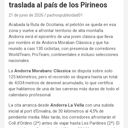
traslada al país de los Pirineos
21 de junio de 2026
pachospublicidad01
Acabada la Ruta de Occitania, el pelotón se queda en esa
zona y vuelve a afrontar territorio de alta montaña.
Andorra será el epicentro de una joven clásica que lleva
por nombre el de Andorra Moraban Clàssica y que ha
reunido a casi 130 ciclistas, con presencia de corredores
WorldTeam, ProTeam, continentales e incluso selecciones
nacionales.
La
Andorra Morabanc Clàssica
se disputa sobre solo
125 kilómetros, pero el recorrido se dispara hasta un total
de 4.034 metros de desnivel acumulado, lo que certifica
que hablamos de una de las carreras más duras de todo el
calendario profesional.
La cita arranca desde
Andorra La Vella
con una subida
inicial al port d’Envalira, de 30 kilómetros al 4,5% de
pendiente media. Más tarde, los corredores afrontarán el
Coll d’Ordino (2ª) antes de viajar hasta Les Pardines (2ª). El