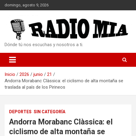
Saltar
domingo, agosto 9, 2026
al
contenido
Dónde tú nos escuchas y nosotros a ti.
Inicio
2026
junio
21
Andorra Morabanc Clàssica: el ciclismo de alta montaña se
traslada al país de los Pirineos
DEPORTES
SIN CATEGORÍA
Andorra Morabanc Clàssica: el
ciclismo de alta montaña se