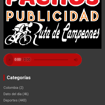
Categorías
Colombia
(2)
Dato del día
(46)
Deportes
(443)