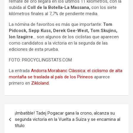
remate de oro llegará en los últimos 11 kilómetros, con la
subida al
Coll de la Botella-La Massana,
con los siete
kilómetros finales al 7,7% de pendiente media.
La nómina de favoritos es más que importante:
Tom
Pidcock, Sepp Kuss, Derek Gee-West, Tom Skujins,
Ion Izagirre
… son algunos de los ciclistas que aparecen
como candidatos a la victoria en la segunda de las
ediciones de esta prueba.
FOTO: PROCYCLINGSTATS.COM
La entrada
Andorra Morabanc Clàssica: el ciclismo de alta
montaña se traslada al país de los Pirineos
aparece
primero en
Zikloland
.
Navegación
¡Imbatible! Tadej Pogacar gana la crono, alcanza su
de
segunda victoria en la Vuelta a Suiza y se encamina al
título
entradas